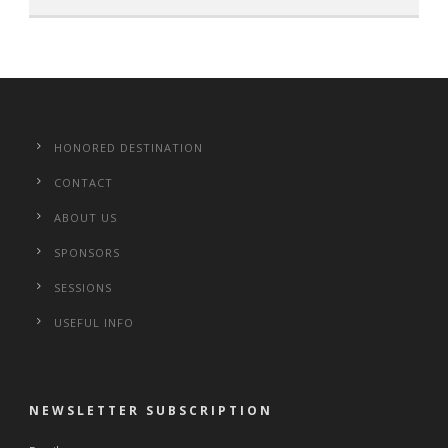
HONORED DESTINATION
CONTACT
ABOUT US
SPONSORS
SESSIONS
USEFUL INFO
NEWSLETTER SUBSCRIPTION