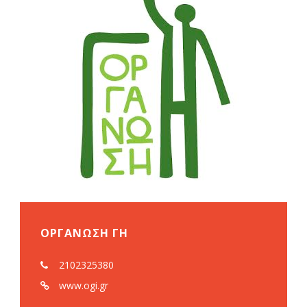
ΟΡΓΑΝΩΣΗ ΓΗ
2102325380
www.ogi.gr