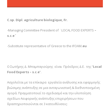
C.sp. Dipl. agriculture biologique, Fr.
-Managing Committee President of ¨LOCAL FOOD EXPERTS
–
s.c.e
¨
-Substitute representative of Greece to the IFOAM
.eu
Ο Σωτήρης Δ. Μπαμπαγιούρης είναι Πρόεδρος Δ.Ε. της “
Local
Food Experts – s.c.e
”.
Ασχολείται με τα επίκαιρα εργαλεία ανάλυσης και εφαρμογής
βιώσιμης ανάπτυξης σε μια ανταγωνιστική & διεθνοποιημένη
αγορά. Πραγματοποιεί το σχεδιασμό και την υλοποίηση
σχεδίων Αειφορικής ανάπτυξης επιχειρήσεων που
δραστηριοποιούνται σε 3 κατευθύνσεις: