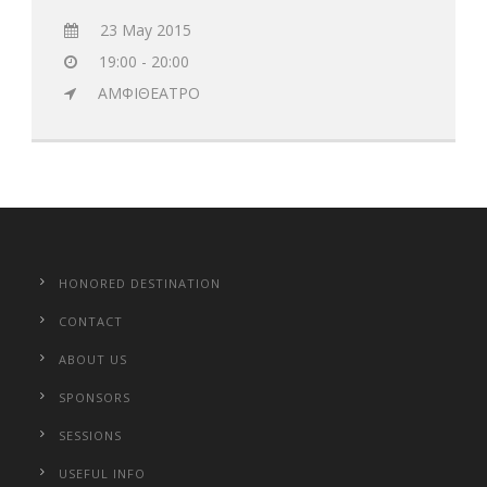
23 May 2015
19:00 - 20:00
ΑΜΦΙΘΕΑΤΡΟ
HONORED DESTINATION
CONTACT
ABOUT US
SPONSORS
SESSIONS
USEFUL INFO