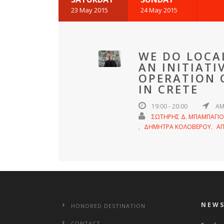
23 May 2015
24 May 2015
WE DO LOCA
AN INITIATI
OPERATION 
IN CRETE
19:00 - 20:00
ΑΜ
ΣΩΤΗΡΗΣ Δ. ΜΠΑΜΠΑΓΙ
ΔΗΜΗΤΡΑ ΚΟΛΟΒΕΡΟΥ
Α
NEWS
HONORED DESTINATION
CONTACT